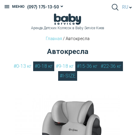
МЕНЮ
RU
(097) 175-13-50
Аренда Детских Колясок в Baby Service Киев
Главная
/ Автокресла
Автокресла
#0-13 кг
#0-18 кг
#9-18 кг
#15-36 кг
#22-36 кг
#I-SIZE