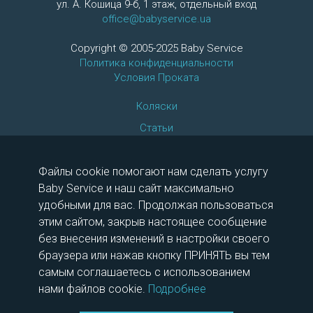
ул. А. Кошица 9-б, 1 этаж, отдельный вход
office@babyservice.ua
Copyright © 2005-2025 Baby Service
Политика конфиденциальности
Условия Проката
Коляски
Статьи
Автокресла
097 175 13 50
Файлы cookie помогают нам сделать услугу
063 366 00 95
Baby Service и наш сайт максимально
066 759 99 12
удобными для вас. Продолжая пользоваться
этим сайтом, закрыв настоящее сообщение
Шоу-рум работает для вас
без внесения изменений в настройки своего
пн-вс 12:00 - 15:00
браузера или нажав кнопку ПРИНЯТЬ вы тем
самым соглашаетесь с использованием
нами файлов cookie.
Подробнее