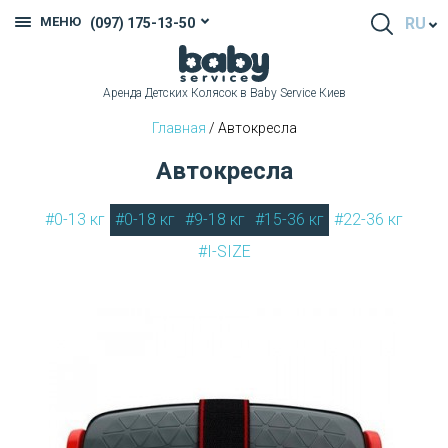
МЕНЮ
RU
(097) 175-13-50
Аренда Детских Колясок в Baby Service Киев
Главная
/ Автокресла
Автокресла
#0-13 кг
#0-18 кг
#9-18 кг
#15-36 кг
#22-36 кг
#I-SIZE