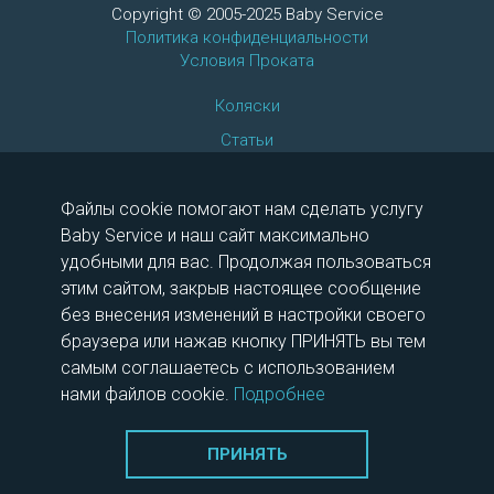
Copyright © 2005-2025 Baby Service
Политика конфиденциальности
Условия Проката
Коляски
Статьи
Автокресла
097 175 13 50
Файлы cookie помогают нам сделать услугу
063 366 00 95
Baby Service и наш сайт максимально
066 759 99 12
удобными для вас. Продолжая пользоваться
этим сайтом, закрыв настоящее сообщение
Шоу-рум работает для вас
без внесения изменений в настройки своего
пн-вс 12:00 - 15:00
браузера или нажав кнопку ПРИНЯТЬ вы тем
самым соглашаетесь с использованием
нами файлов cookie.
Подробнее
ПРИНЯТЬ