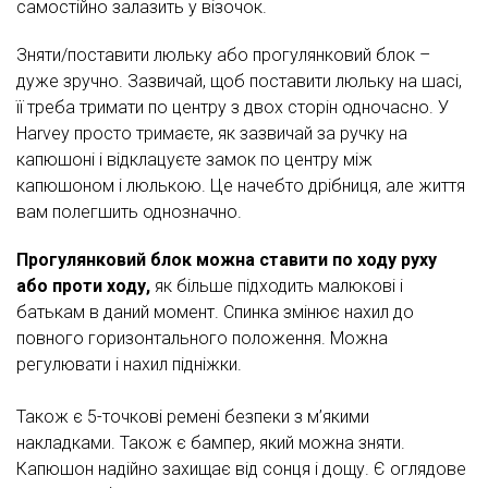
самостійно залазить у візочок.
Зняти/поставити люльку або прогулянковий блок –
дуже зручно. Зазвичай, щоб поставити люльку на шасі,
її треба тримати по центру з двох сторін одночасно. У
Harvey просто тримаєте, як зазвичай за ручку на
капюшоні і відклацуєте замок по центру між
капюшоном і люлькою. Це начебто дрібниця, але життя
вам полегшить однозначно.
Прогулянковий блок можна ставити по ходу руху
або проти ходу,
як більше підходить малюкові і
батькам в даний момент. Спинка змінює нахил до
повного горизонтального положення. Можна
регулювати і нахил підніжки.
Також є 5-точкові ремені безпеки з м’якими
накладками. Також є бампер, який можна зняти.
Капюшон надійно захищає від сонця і дощу. Є оглядове