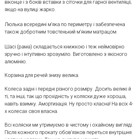
віконце і з боків вставки з сіточки для гарної вентиляції,
якщо на вулиці жарко.
Люлька всередині м’яка по периметру і забезпечена
також добротним товстенький м’яким матрацом.
Шасі (рама) складається книжкою і теж неймовірно
зручно і інтуїтивно зрозуміло. Виготовлено з якісного
алюмінію.
Корзина для речей знизу велика.
Колеса задні і передні різного розміру. Досить великі й
ті, та інші, так що прохідність у коляски дуже хороша,
навіть взимку. Амортизація. Ну просто класна! На всіх 4-
х колесах своя власна.
Всі коляски ми утримуємо в чистому і охайному вигляді.
Після кожного прокату обов’язков переться внутрішня