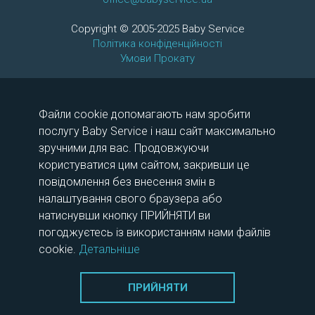
Copyright © 2005-2025 Baby Service
Політика конфіденційності
Умови Прокату
Коляски
Статті
Файли cookie допомагають нам зробити
097 175 13 50
послугу Baby Service і наш сайт максимально
063 366 00 95
зручними для вас. Продовжуючи
066 759 99 12
користуватися цим сайтом, закривши це
повідомлення без внесення змін в
Шоу-рум працює для вас
налаштування свого браузера або
пн-нд 12:00 - 15:00
натиснувши кнопку ПРИЙНЯТИ ви
погоджуєтесь із використанням нами файлів
cookie.
Детальніше
ПРИЙНЯТИ