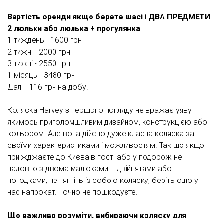
Вартість оренди якщо берете шасі і ДВА ПРЕДМЕТИ
2 люльки або люлька + прогулянка
1 тиждень - 1600 грн
2 тижні - 2000 грн
3 тижні - 2550 грн
1 місяць - 3480 грн
Далі - 116 грн на добу.
Коляска Harvey з першого погляду не вражає уяву
якимось приголомшливим дизайном, конструкцією або
кольором. Але вона дійсно дуже класна коляска за
своїми характеристиками і можливостям. Так що якщо
приїжджаєте до Києва в гості або у подорож не
надовго з двома малюками – двійнятами або
погодками, не тягніть із собою коляску, беріть оцю у
нас напрокат. Точно не пошкодуєте.
Що важливо розуміти, вибираючи коляску для