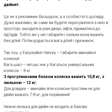
двійнят.
Це не з рекламних брошурок, а з особистого досвіду.
Дуже важливо, як саме ви будете пересуватися з нею в
просторі, заходити в різні двері, ліфти, підніматися до
під’їздів. Тобто які у неї габарити і скільки вона важить
без дітей. Потім додасться вага дітей і одежинок.
Так ось, у Easywalker Harvey – габарити звичайної
коляски!
Вага шасі – легше, ніж у багатьох універсальних
колясок – 8 кг.
З прогулянковим блоком коляска важить 10,8 кг, з
люлькою – 12 кг.
Для довідки – звичайні літні коляски-тростини не для
двійні важать 7-8 кг, для порівняння!
Нижня люлька для двійні не входить в базову