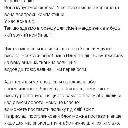
комплектацію.
Вона купується окремо. У неї трохи менше капюшон, і
вона вся трохи компактніше.
У нас вона є :)
Так що здаємо в оренду для сімей-мандрівників в будь-
якій зручній комбінації.
Якість виконання коляски Ізіволкер Харвей – дуже
висока. Все-таки виробник з Нідерландів. Весь текстиль
на візку знімний, тканина зовнішня
водовідштовхувальна – ми перевіряли.
Адаптери для установлення автокрісла або
прогулянкового блоку в даній колясці регулюють
висоту розташування цього самого блоку або люльки
над рівнем дороги. Чому це класно:
ви можете поставити люльку під свій зріст.
Наприклад, прогулянковий блок можна поставити вище,
якщо для маленької дитини, або нижче для тих, хто вже