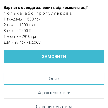
Вартість оренди залежить від комплектації
л ю л ь к а а б о п р о г у л я н к о в а
1 тиждень - 1500 грн
2 тижні - 1900 грн
3 тижні - 2400 Грн
1 місяць - 2910 грн
Далі - 97 грн на добу
ЗАМОВИТИ
Опис
Характеристики
Як користуватися