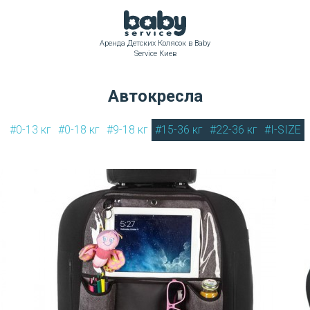
Аренда Детских Колясок в Baby
Service Киев
Автокресла
#0-13 кг
#0-18 кг
#9-18 кг
#15-36 кг
#22-36 кг
#I-SIZE