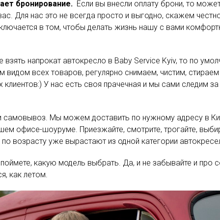
ает бронирование.
Если вы внесли оплату брони, то может
ас. Для нас это не всегда просто и выгодно, скажем честно
ключается в том, чтобы делать жизнь нашу с вами комфорт
е взять напрокат автокресло в Baby Service Kyiv, то по ум
видом всех товаров, регулярно снимаем, чистим, стираем ч
клиентов:) У нас есть своя прачечная и мы сами следим з
и самовывоз. Мы можем доставить по нужному адресу в Кие
шем офисе-шоуруме. Приезжайте, смотрите, трогайте, выб
 по возрасту уже вырастают из одной категории автокресе
 поймете, какую модель выбрать. Да, и не забывайте и про 
я, как летом.